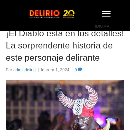
Novedades
IDIOMA
¡El Diablo está en los detalles!
La sorprendente historia de
este personaje delirante
Por
admindelirio
|
febrero 1, 2024
|
0